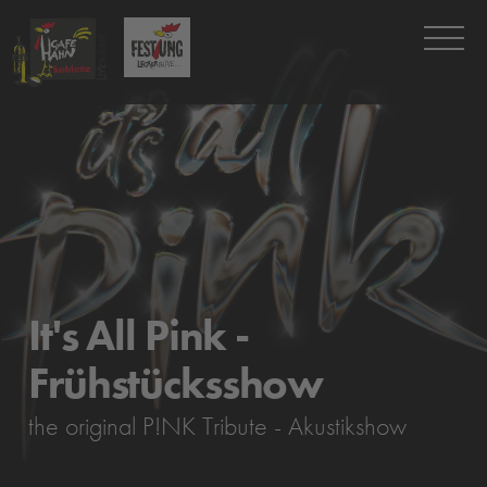
It's All Pink -
Frühstücksshow
the original P!NK Tribute - Akustikshow