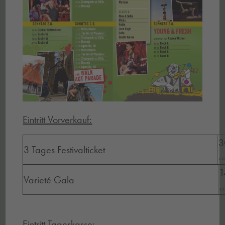
Eintritt Vorverkauf:
3
3 Tages Festivalticket
zz
1
Varieté Gala
zz
Eintritt Tageskasse: