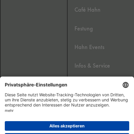
Café Hahn
Festung
Hahn Events
Infos & Service
Newsletter
2020 © Cafe Hahn GmbH
Impressum
AGB
Datenschutz