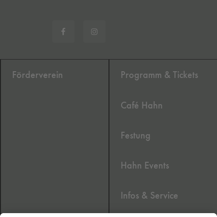
Förderverein
Programm & Tickets
Café Hahn
Festung
Hahn Events
Infos & Service