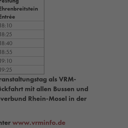
Festung
Ehrenbreitstein
Entrée
18:10
18:25
18:40
18:55
19:10
19:25
eranstaltungstag als VRM-
ckfahrt mit allen Bussen und
verbund Rhein-Mosel in der
nter
www.vrminfo.de