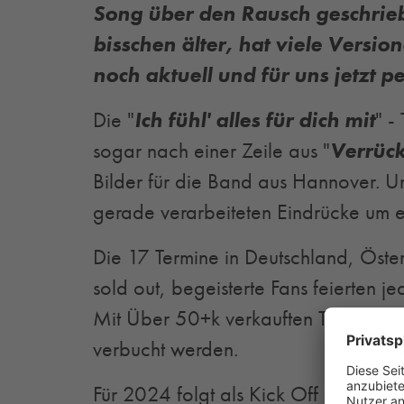
Song über den Rausch geschriebe
bisschen älter, hat viele Versio
noch aktuell und für uns jetzt pe
Die "
Ich fühl' alles für dich mit
" -
sogar nach einer Zeile aus "
Verrück
Bilder für die Band aus Hannover. U
gerade verarbeiteten Eindrücke um ei
Die 17 Termine in Deutschland, Öste
sold out, begeisterte Fans feierten j
Mit Über 50+k verkauften Tickets konn
verbucht werden.
Für 2024 folgt als Kick Off der Sais