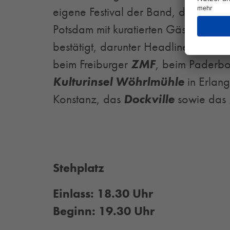
eigene Festival der Band, das
JERE
Potsdam mit kuratierten Gästen. Weit
bestätigt, darunter Headline-Shows
beim Freiburger
ZMF
, beim Paderb
Kulturinsel Wöhrlmühle
in Erlan
Konstanz, das
Dockville
sowie das
Stehplatz
Einlass: 18.30 Uhr
Beginn: 19.30 Uhr