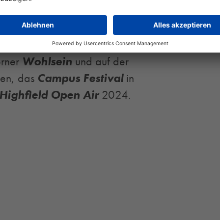
MIAS
Open Air
im
Waschhaus
in
ere Konzerte und Festivals sind schon
 beim
Tollwood 2024
in München,
orner
Wohlsein
und auf der
gen, das
Campus Festival
in
Highfield Open Air
2024.