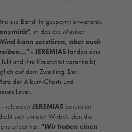
te die Band ihr gespannt erwartetes
onymität
", in das die Musiker
Wind kann zerstören, aber auch
treiben…"
-
JEREMIAS
fanden eine
üllt und ihre Kreativität vorantreibt,
glich auf dem Zweitling. Der
Platz der Album-Charts und
neues Level.
 - releasten
JEREMIAS
bereits im
dreht sich um den Wirbel, den die
ens erlebt hat.
"Wir haben einen