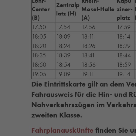
Löhr-
Rhein-
Kapu
Zentralp
Center
Mosel-Halle
ziner-
latz (H)
(B)
(A)
platz
17:50
17:54
17:56
17:59
18:05
18:09
18:11
18:14
18:20
18:24
18:26
18:29
18:35
18:39
18:41
18:44
18:50
18:54
18:56
18:59
19:05
19:09
19:11
19:14
Die Eintrittskarte gilt an dem V
Fahrausweis für die Hin- und Rü
Nahverkehrszügen im Verkehrs
zweiten Klasse.
Fahrplanauskünfte
finden Sie u