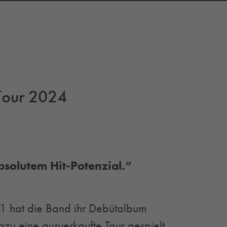
t Tour 2024
solutem Hit-Potenzial.“
021 hat die Band ihr Debütalbum
azu eine ausverkaufte Tour gespielt.