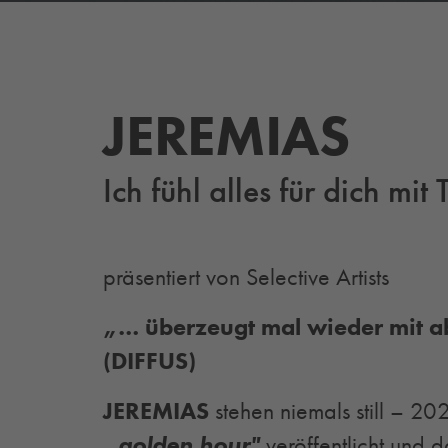
JEREMIAS
Ich fühl alles für dich mi
präsentiert von Selective Artists
„… überzeugt mal wieder mit ab
(DIFFUS)
JEREMIAS
stehen niemals still – 2
„golden hour"
veröffentlicht und d