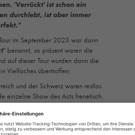
n. 'Verrückt' ist schon ein
nen durchlebt, ist aber immer
rfekt."
 Tour im September 2023 war dann
t
" benannt, so präsent waren die
nd auf dieser Tour wurden dann die
n Vielfaches übertroffen:
rreich und der Schweiz waren restlos
ede einzelne Show des Acts frenetisch.
te die Tour als voller Erfolg
on das nun zur Tradition gewordene