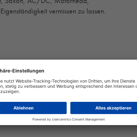
ept, Saxon, AC/DC, Motörhead,
igenständigkeit vermissen zu lassen.
eranstaltungstag als VRM-
ckfahrt mit allen Bussen und
verbund Rhein-Mosel in der