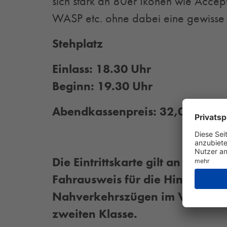
sich stark an 80er Ikonen wie Acc
WASP etc. ohne dabei eine gewisse E
Stehplatz
Einlass: 18.30 Uhr
Beginn: 19.30 Uhr
Abendkassenpreis: 32,00 €
Die Eintrittskarte gilt an dem V
Fahrausweis für die Hin- und Rü
Nahverkehrszügen im Verkehrs
zweiten Klasse.