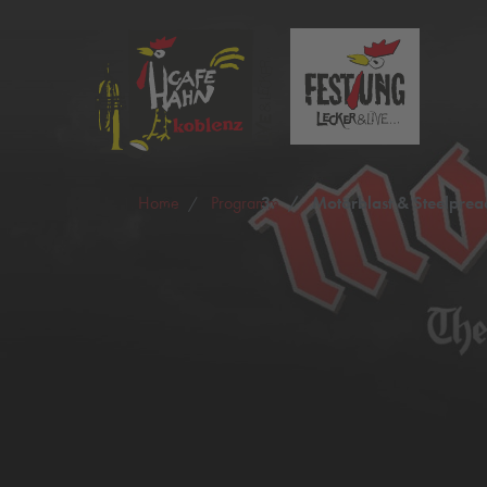
Home
Programm
Motörblast & Steelprea