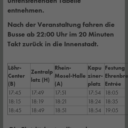
untenstehenden Tabelle
entnehmen.
Nach der Veranstaltung fahren die
Busse ab 22:00 Uhr im 20 Minuten
Takt zurück in die Innenstadt.
Löhr-
Rhein-
Kapu
Festung
Zentralp
Center
Mosel-Halle
ziner-
Ehrenbre
latz (H)
(B)
(A)
platz
Entrée
17:45
17:49
17:51
17:54
18:05
18:15
18:19
18:21
18:24
18:35
18:45
18:49
18:51
18:54
19:05