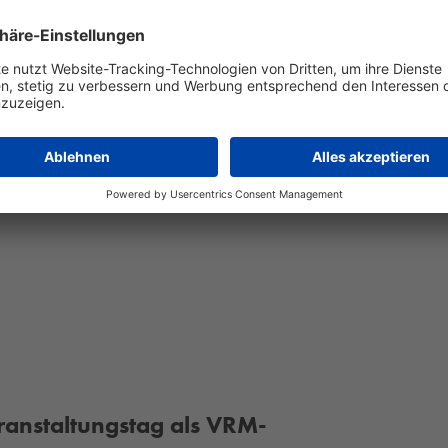
 Sound und Geist von Queen und
aft.
Legenden.
eranstaltungstag als VRM-