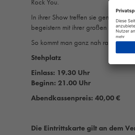
Rock You.
In ihrer Show treffen sie genau den
begeistern mit ihrer großen Leidensch
So kommt man ganz nah ran an die 
Stehplatz
Einlass: 19.30 Uhr
Beginn: 21.00 Uhr
Abendkassenpreis: 40,00 €
Die Eintrittskarte gilt an dem V