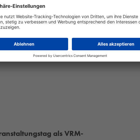
gen – wild, wunderbar und garantiert
eranstaltungstag als VRM-