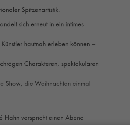
naler Spitzenartistik.
delt sich erneut in ein intimes
 Künstler hautnah erleben können –
schrägen Charakteren, spektakulären
eine Show, die Weihnachten einmal
é Hahn verspricht einen Abend