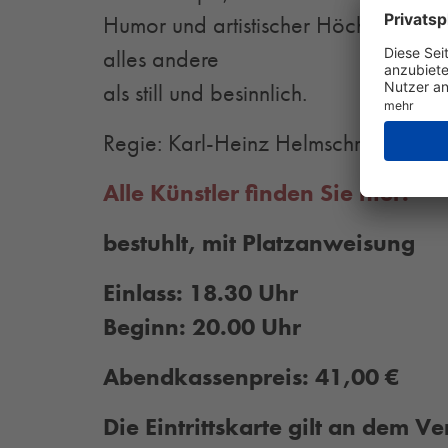
Humor und artistischer Höchstleistun
alles andere
als still und besinnlich.
Regie: Karl-Heinz Helmschrot
Alle Künstler finden Sie hier.
bestuhlt, mit Platzanweisung
Einlass: 18.30 Uhr
Beginn: 20.00 Uhr
Abendkassenpreis: 41,00 €
Die Eintrittskarte gilt an dem V