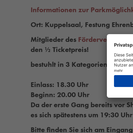
Informationen zur Parkmöglichke
Ort: Kuppelsaal, Festung Ehrenb
Mitglieder des
Förderverein Kul
den ½ Ticketpreis!
bestuhlt in 3 Kategorien
Einlass: 18.30 Uhr
Beginn: 20.00 Uhr
Da der erste Gang bereits vor Sh
es sich spätestens um 19:30 Uhr
Bitte finden Sie sich am Einga