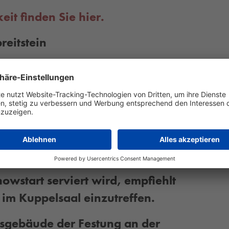
it finden Sie hier.
reitstein
tur im Café Hahn e.V.
zahlen
owstart serviert wird, empfiehlt
 im Kuppelsaal einzutreffen.
ngsgebäude der Festung an der