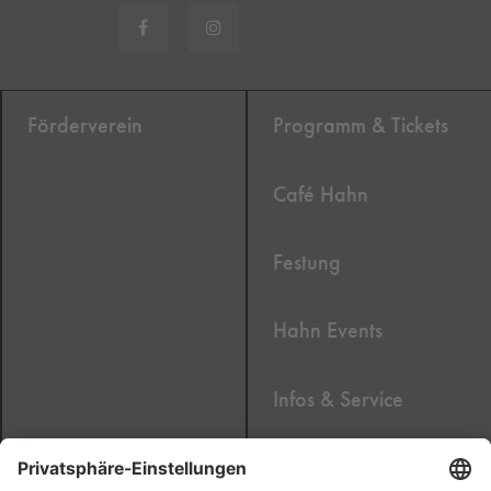
Förderverein
Programm & Tickets
Café Hahn
Festung
Hahn Events
Infos & Service
Newsletter