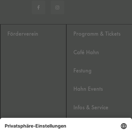
Förderverein
Programm & Tickets
Café Hahn
Festung
Hahn Events
Infos & Service
Newsletter