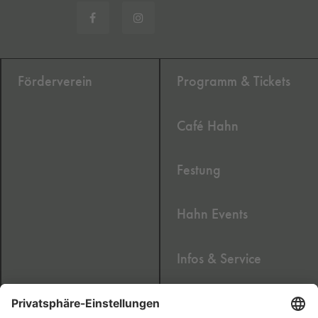
Förderverein
Programm & Tickets
Café Hahn
Festung
Hahn Events
Infos & Service
Newsletter