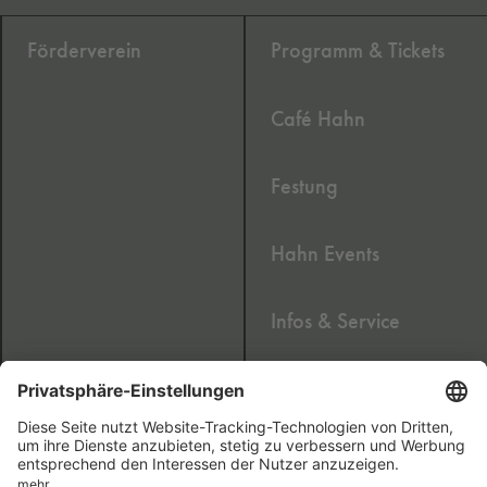
Förderverein
Programm & Tickets
Café Hahn
Festung
Hahn Events
Infos & Service
Newsletter