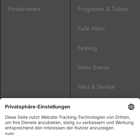
Förderverein
Programm & Tickets
Café Hahn
Festung
Hahn Events
Infos & Service
Newsletter
2020 © Cafe Hahn GmbH