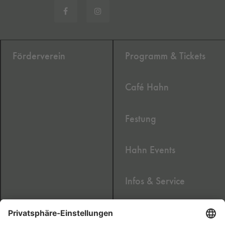
Förderverein
Programm & Tickets
Café Hahn
Festung
Hahn Events
Infos & Service
Newsletter