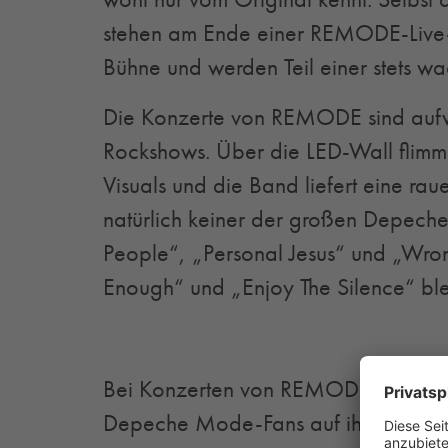
stehen am Ende einer REMODE-Live
Bühne und werden Teil einer stets 
Die Konzerte von REMODE sind aufw
Rockshows. Über die LED-Wall flimm
Visuals und die Band liefert eine raue
natürlich keiner der großen Depech
People“, „Personal Jesus“ und „Wrong
Enough“ und „Enjoy The Silence“ ble
Bei Konzerten von REMODE kommen ga
Depeche Mode-Fans auf ihre Kosten.