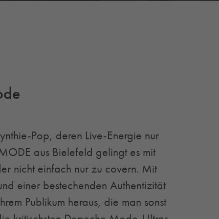
ode
thie-Pop, deren Live-Energie nur
EMODE aus Bielefeld gelingt es mit
er nicht einfach nur zu covern. Mit
nd einer bestechenden Authentizität
ihrem Publikum heraus, die man sonst
die kritischsten Depeche Mode-Ultras