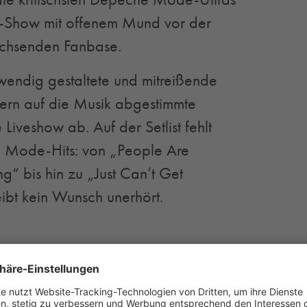
-Show mit offenem Mund vor der
wachsenden Fanbase.
endig gestaltete und mitreißende
ern auf die Musik abgestimmte
 Liveshow ab. Auf der Setlist fehlt
e Mode-Hits: von „People Are
“ bis hin zu „Just Can’t Get
ibt kein Wunsch unerhört.
rantiert nicht nur eingefleischte
 Hier hat jeder Musikfan seinen