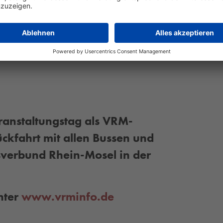
t.
eranstaltungstag als VRM-
ckfahrt mit allen Bussen und
verbund Rhein-Mosel in der
nter
www.vrminfo.de