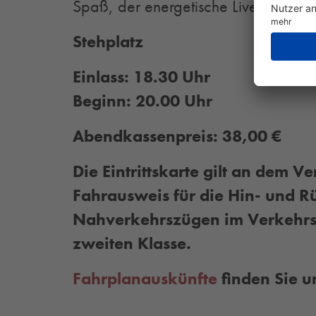
Spaß, der energetische Livemusik lieb
Stehplatz
Einlass: 18.30 Uhr
Beginn: 20.00 Uhr
Abendkassenpreis: 38,00 €
Die Eintrittskarte gilt an dem V
Fahrausweis für die Hin- und Rü
Nahverkehrszügen im Verkehrs
zweiten Klasse.
Fahrplanauskünfte
finden Sie u