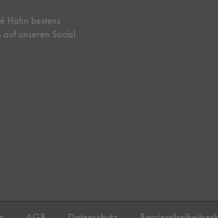
fé Hahn bestens
s auf unseren Social
m
AGB
Datenschutz
Barrierefreiheitser