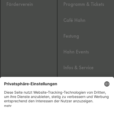
Förderverein
Programm & Tickets
Café Hahn
Festung
Hahn Events
Infos & Service
Newsletter
2020 © Cafe Hahn GmbH