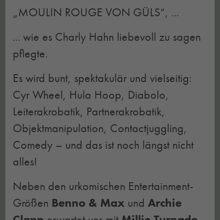
„MOULIN ROUGE VON GÜLS“, ...
... wie es Charly Hahn liebevoll zu sagen
pflegte.
Es wird bunt, spektakulär und vielseitig:
Cyr Wheel, Hula Hoop, Diabolo,
Leiterakrobatik, Partnerakrobatik,
Objektmanipulation, Contactjuggling,
Comedy – und das ist noch längst nicht
alles!
Neben den urkomischen Entertainment-
Größen
Benno & Max
und
Archie
Clapp
erwartet uns mit
Millie Turnado